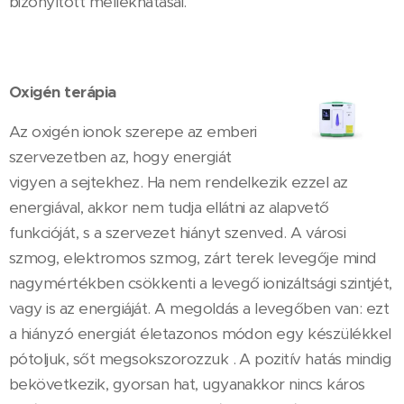
bizonyított mellékhatásai.
Oxigén terápia
Az oxigén ionok szerepe az emberi
szervezetben az, hogy energiát
vigyen a sejtekhez. Ha nem rendelkezik ezzel az
energiával, akkor nem tudja ellátni az alapvető
funkcióját, s a szervezet hiányt szenved. A városi
szmog, elektromos szmog, zárt terek levegője mind
nagymértékben csökkenti a levegő ionizáltsági szintjét,
vagy is az energiáját. A megoldás a levegőben van: ezt
a hiányzó energiát életazonos módon egy készülékkel
pótoljuk, sőt megsokszorozzuk . A pozitív hatás mindig
bekövetkezik, gyorsan hat, ugyanakkor nincs káros