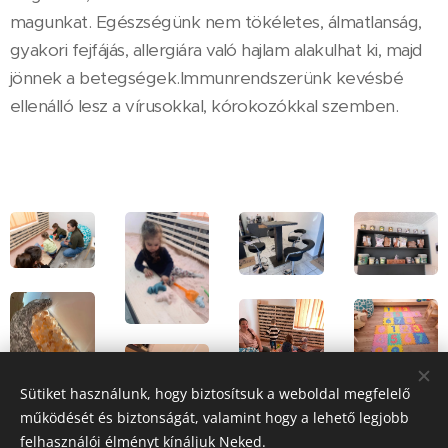
magunkat. Egészségünk nem tökéletes, álmatlanság,
gyakori fejfájás, allergiára való hajlam alakulhat ki, majd
jönnek a betegségek.Immunrendszerünk kevésbé
ellenálló lesz a vírusokkal, kórokozókkal szemben.
Sütiket használunk, hogy biztosítsuk a weboldal megfelelő
működését és biztonságát, valamint hogy a lehető legjobb
felhasználói élményt kínáljuk Neked.