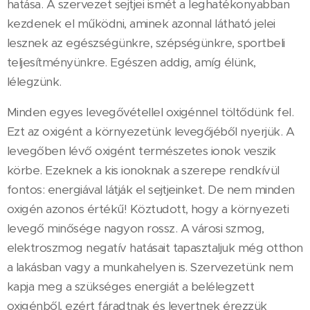
hatása. A szervezet sejtjei ismét a leghatékonyabban
kezdenek el működni, aminek azonnal látható jelei
lesznek az egészségünkre, szépségünkre, sportbeli
teljesítményünkre. Egészen addig, amíg élünk,
lélegzünk.
Minden egyes levegővétellel oxigénnel töltődünk fel.
Ezt az oxigént a környezetünk levegőjéből nyerjük. A
levegőben lévő oxigént természetes ionok veszik
körbe. Ezeknek a kis ionoknak a szerepe rendkívül
fontos: energiával látják el sejtjeinket. De nem minden
oxigén azonos értékű! Köztudott, hogy a környezeti
levegő minősége nagyon rossz. A városi szmog,
elektroszmog negatív hatásait tapasztaljuk még otthon
a lakásban vagy a munkahelyen is. Szervezetünk nem
kapja meg a szükséges energiát a belélegzett
oxigénből, ezért fáradtnak és levertnek érezzük