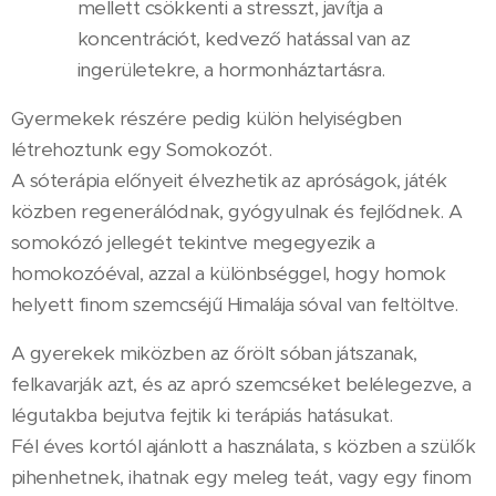
mellett csökkenti a stresszt, javítja a
koncentrációt, kedvező hatással van az
ingerületekre, a hormonháztartásra.
Gyermekek részére pedig külön helyiségben
létrehoztunk egy Somokozót.
A sóterápia előnyeit élvezhetik az apróságok, játék
közben regenerálódnak, gyógyulnak és fejlődnek. A
somokózó jellegét tekintve megegyezik a
homokozóéval, azzal a különbséggel, hogy homok
helyett finom szemcséjű Himalája sóval van feltöltve.
A gyerekek miközben az őrölt sóban játszanak,
felkavarják azt, és az apró szemcséket belélegezve, a
légutakba bejutva fejtik ki terápiás hatásukat.
Fél éves kortól ajánlott a használata, s közben a szülők
pihenhetnek, ihatnak egy meleg teát, vagy egy finom