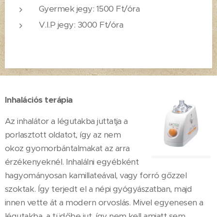
Gyermek jegy: 1500 Ft/óra
V.I.P jegy: 3000 Ft/óra
Inhalációs terápia
Az inhalátor a légutakba juttatja a
porlasztott oldatot, így az nem
okoz gyomorbántalmakat az arra
érzékenyeknél. Inhalálni egyébként
hagyományosan kamillateával, vagy forró gőzzel
szoktak. Így terjedt el a népi gyógyászatban, majd
innen vette át a modern orvoslás. Mivel egyenesen a
légutakba, a tüdőbe jut, így nem kell amiatt sem