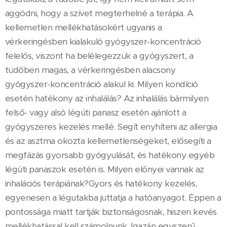
aggódni, hogy a szívet megterhelné a terápia. A
kellemetlen mellékhatásokért ugyanis a
vérkeringésben kialakuló gyógyszer-koncentráció
felelős, viszont ha belélegezzük a gyógyszert, a
tüdőben magas, a vérkeringésben alacsony
gyógyszer-koncentráció alakul ki. Milyen kondíció
esetén hatékony az inhalálás? Az inhalálás bármilyen
felső- vagy alsó légúti panasz esetén ajánlott a
gyógyszeres kezelés mellé. Segít enyhíteni az allergia
és az asztma okozta kellemetlenségeket, elősegíti a
megfázás gyorsabb gyógyulását, és hatékony egyéb
légúti panaszok esetén is. Milyen előnyei vannak az
inhalációs terápiának?Gyors és hatékony kezelés,
egyenesen a légutakba juttatja a hatóanyagot. Éppen a
pontossága miatt tartják biztonságosnak, hiszen kevés
mellékhatással kell számolnunk. Igazán egyszerű