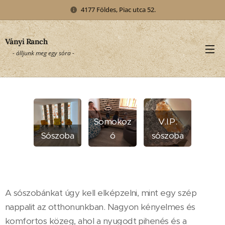
4177 Földes, Piac utca 52.
Ványi Ranch
- álljunk meg egy sóra -
Somokoz
V.I.P.
Sószoba
ó
sószoba
A sószobánkat úgy kell elképzelni, mint egy szép
nappalit az otthonunkban. Nagyon kényelmes és
komfortos közeg, ahol a nyugodt pihenés és a