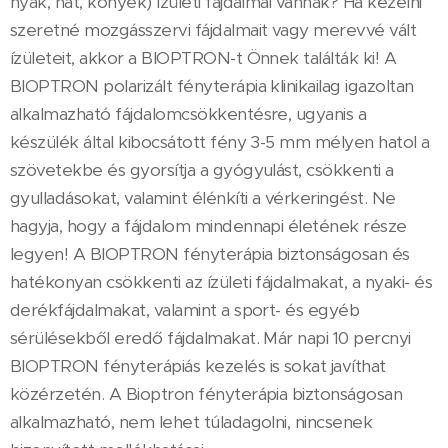
nyak, hát, könyék) ízületi fájdalmai vannak? Ha kezelni
szeretné mozgásszervi fájdalmait vagy merevvé vált
ízületeit, akkor a BIOPTRON-t Önnek találták ki! A
BIOPTRON polarizált fényterápia klinikailag igazoltan
alkalmazható fájdalomcsökkentésre, ugyanis a
készülék által kibocsátott fény 3-5 mm mélyen hatol a
szövetekbe és gyorsítja a gyógyulást, csökkenti a
gyulladásokat, valamint élénkíti a vérkeringést. Ne
hagyja, hogy a fájdalom mindennapi életének része
legyen! A BIOPTRON fényterápia biztonságosan és
hatékonyan csökkenti az ízületi fájdalmakat, a nyaki- és
derékfájdalmakat, valamint a sport- és egyéb
sérülésekből eredő fájdalmakat. Már napi 10 percnyi
BIOPTRON fényterápiás kezelés is sokat javíthat
közérzetén. A Bioptron fényterápia biztonságosan
alkalmazható, nem lehet túladagolni, nincsenek