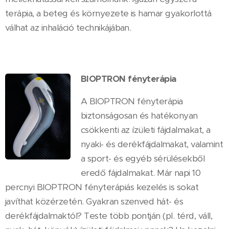
terápia, a beteg és környezete is hamar gyakorlottá
válhat az inhaláció technikájában.
BIOPTRON fényterápia
A BIOPTRON fényterápia
biztonságosan és hatékonyan
csökkenti az ízületi fájdalmakat, a
nyaki- és derékfájdalmakat, valamint
a sport- és egyéb sérülésekből
eredő fájdalmakat. Már napi 10
percnyi BIOPTRON fényterápiás kezelés is sokat
javíthat közérzetén. Gyakran szenved hát- és
derékfájdalmaktól? Teste több pontján (pl. térd, váll,