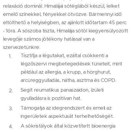
relaxáció dominál. Himalájai sótéglából készül, lelket
emelő színekkel, fényekkel ötvözve. Bármennyi idő
eltölthető a helyiségben, az ajánlott időtartam 45 perc
- 1óra. A sószoba tiszta, Himalája sótól kiegyensúlyozott
levegője számos jótékony hatással van a
szervezetünkre.
Tisztítja a légutakat, ezáltal csökkenti a
légzőszervi megbetegedések tüneteit, mint
például az allergia, a krupp, a hörghurut,
arcüreggyulladás, nátha, asztma és COPD.
Segít reumatikus panaszaidon, ízületi
gyulladásra is pozitívan hat.
Támogatja az idegrendszert és emeli az
ingerületek aspektusát terhelhetőségét.
A sókristályok által közvetített bioenergia